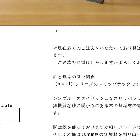
※現在多くのご注文をいただいており発
ます。
ご迷惑をお掛けいたしますがよろしく
鉄と無垢の良い関係
【huchi】シリーズのスリッパラックで
シンプル・スタイリッシュなスリッパラ
lable
無機質な鉄に暖かみのある木の無垢材の
す。
け
脚は鉄を使っておりますが細いフレーム
そして木部は30mm厚の無垢材を削り出