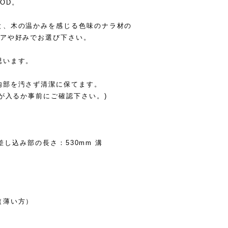
OD。
と、木の温かみを感じる色味のナラ材の
リアや好みでお選び下さい。
思います。
内部を汚さず清潔に保てます。
パが入るか事前にご確認下さい。)
パ差し込み部の長さ：530mm 溝
（薄い方）