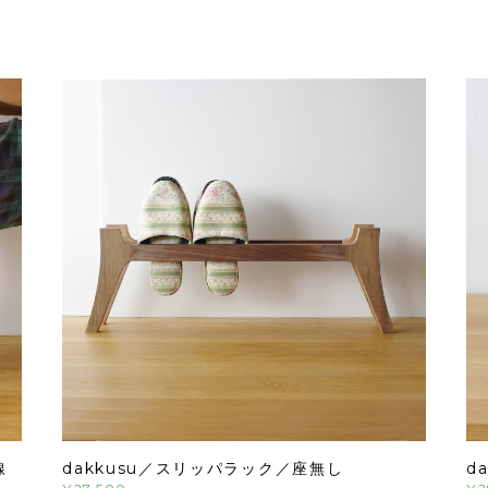
線
dakkusu／スリッパラック／座無し
d