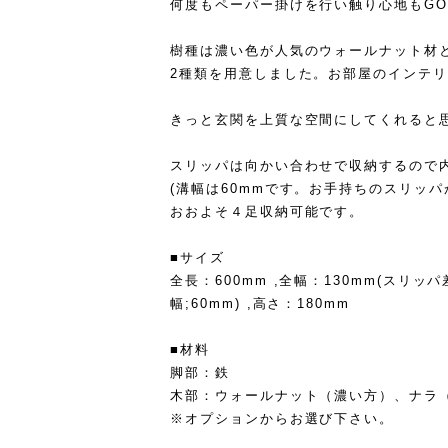
何度もペーパー掛けを行い触り心地もGO
樹種は濃い色が人気のウォールナット材
2種類を用意しました。お部屋のインテ
きっと玄関を上質な空間にしてくれると
スリッパは向かい合わせで収納するので
(溝幅は60mmです。お手持ちのスリッ
おおよそ４足収納可能です。
■サイズ
全長：600mm ,全幅：130mm(スリッ
幅;60mm) ,高さ：180mm
■材料
脚部：鉄
木部：ウォールナット（濃い方）、ナラ
※オプションからお選び下さい。