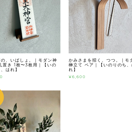
だの、いばしょ。｜モダン神
かみさまを招く、つつ。｜モ
札置き 1枚〜3枚用｜【いの
榊立て ペア｜【いのりのち、
ち、はれ】
れ】
20
¥6,600