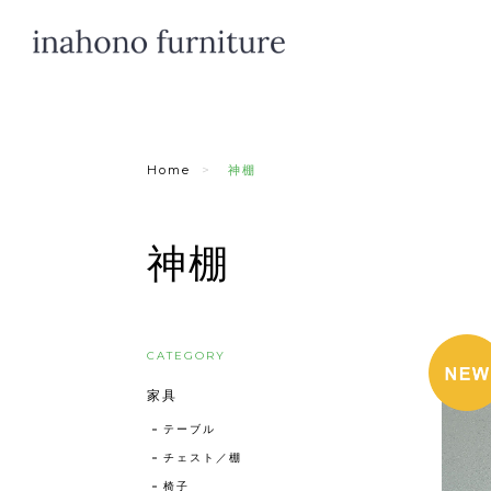
Home
神棚
神棚
CATEGORY
家具
テーブル
チェスト／棚
椅子