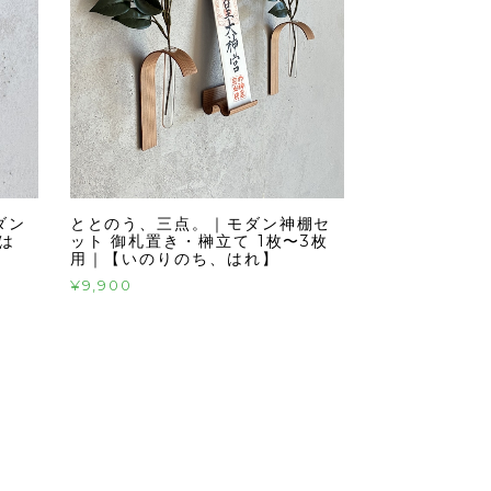
ダン
ととのう、三点。｜モダン神棚セ
は
ット 御札置き・榊立て 1枚〜3枚
用｜【いのりのち、はれ】
¥9,900