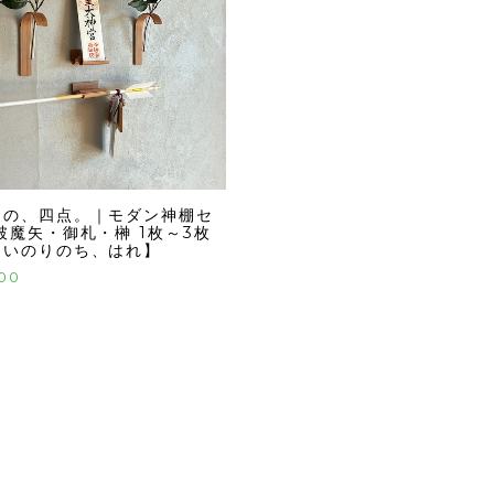
りの、四点。｜モダン神棚セ
破魔矢・御札・榊 1枚～3枚
【いのりのち、はれ】
800